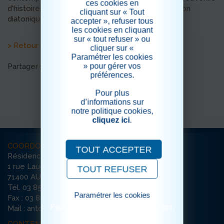
ces cookies en
d'histoires d'antan au son du traditionnel accordéon
cliquant sur « Tout
diatonique.
accepter », refuser tous
les cookies en cliquant
sur « tout refuser » ou
> Retour aux actualités
cliquer sur «
Paramétrer les cookies
» pour gérer vos
Partager sur les réseaux sociaux
préférences.
Pour plus
d’informations sur
notre politique cookies,
cliquez ici
.
COORDONNÉES
TOUT ACCEPTER
Résidence Saint-Antoine
1 rue Lauchien Le Boucher
TOUT REFUSER
71400 AUTUN
Tél. 03 85 86 93 93
Paramétrer les cookies
Fax : 03 85 86 93 94
Pour consulter notre politique cookies,
Mail : antoine-autun@ehpad-sedna.fr
cliquez ici