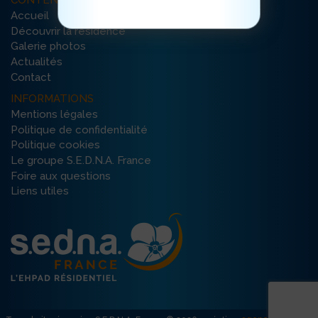
CONTENU DU SITE
Accueil
Découvrir la résidence
Galerie photos
Actualités
Contact
INFORMATIONS
Mentions légales
Politique de confidentialité
Politique cookies
Le groupe S.E.D.N.A. France
Foire aux questions
Liens utiles