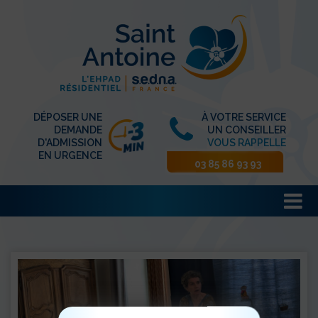
DÉPOSER UNE
À VOTRE SERVICE
DEMANDE
UN CONSEILLER
D'ADMISSION
VOUS RAPPELLE
EN URGENCE
03 85 86 93 93