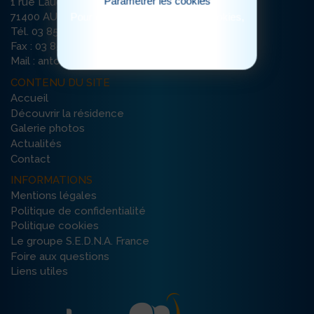
Paramétrer les cookies
1 rue Lauchien Le Boucher
Pour consulter notre politique cookies,
71400 AUTUN
cliquez ici
Tél. 03 85 86 93 93
Fax : 03 85 86 93 94
Mail : antoine-autun@ehpad-sedna.fr
CONTENU DU SITE
Accueil
Découvrir la résidence
Galerie photos
Actualités
Contact
INFORMATIONS
Mentions légales
Politique de confidentialité
Politique cookies
Le groupe S.E.D.N.A. France
Foire aux questions
Liens utiles