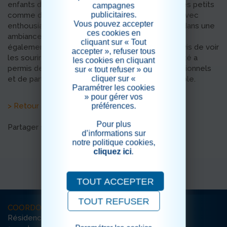
enfants du personnel, pour le plus grand plaisir des petits
campagnes
publicitaires.
comme des grands. Les enfants se sont lancés avec
Vous pouvez accepter
enthousiasme à la recherche des œufs cachés, dans une
ces cookies en
ambiance joyeuse et festive. Les résidents ont
cliquant sur « Tout
également participé à ce moment de partage, ravis de voir
accepter », refuser tous
les sourires et l’énergie des enfants. Cette activité a
les cookies en cliquant
permis de créer de beaux échanges intergénérationnels
sur « tout refuser » ou
cliquer sur «
et de partager un agréable moment tous ensemble.
Paramétrer les cookies
» pour gérer vos
> Retour aux actualités
préférences.
Pour plus
Partager sur les réseaux sociaux
d’informations sur
notre politique cookies,
cliquez ici
.
TOUT ACCEPTER
TOUT REFUSER
COORDONNÉES
Résidence Saint-Antoine