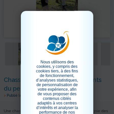
Nous utilisons des
cookies, y compris des
cookies tiers, à des fins
de fonctionnement,
Chasse aux œufs avec les enfants
d’analyses statistiques,
de personnalisation de
du personnel
votre expérience, afin
de vous proposer des
>
Publié le 23/04/2026
contenus ciblés
adaptés à vos centres
d’intérêts et analyser la
Une chasse aux œufs a été organisée en compagnie des
performance de nos