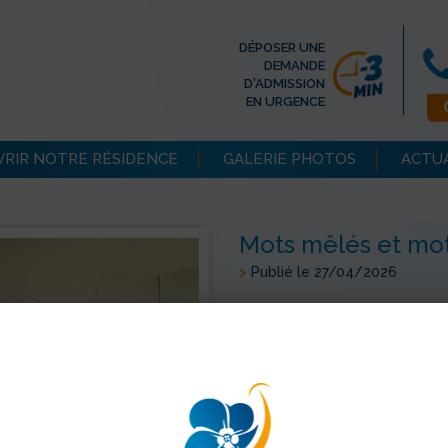
DÉPOSER UNE
DEMANDE
D'ADMISSION
EN URGENCE
RIR NOTRE RÉSIDENCE
GALERIE PHOTOS
ACTU
Mots mêlés et mot
>
Publié le 27/04/2026
Les résidents du PASA appréc
mêlés et de mots croisés. C
tout en stimulant leurs capaci
et apaisantes, favorisent la c
participants dans une ambianc