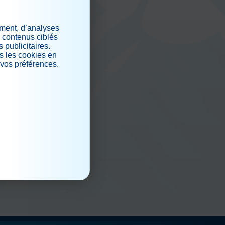
ement, d’analyses
iaux
s contenus ciblés
 publicitaires.
s les cookies en
 vos préférences.
.