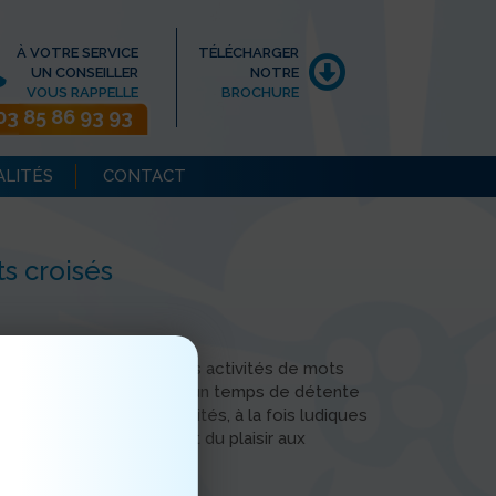
À VOTRE SERVICE
TÉLÉCHARGER
UN CONSEILLER
NOTRE
VOUS RAPPELLE
BROCHURE
03 85 86 93 93
ALITÉS
CONTACT
s croisés
ient particulièrement les activités de mots
es moments leur offrent un temps de détente
tés cognitives. Ces activités, à la fois ludiques
oncentration et procurent du plaisir aux
e conviviale.