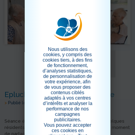
Nous utilisons des
cookies, y compris des
cookies tiers, à des fins
de fonctionnement,
d’analyses statistiques,
de personnalisation de
votre expérience, afin
de vous proposer des
contenus ciblés
Epluchage de Pommes de Terre
adaptés à vos centres
>
Publié le 11/08/2022
d’intérêts et analyser la
performance de nos
campagnes
publicitaires.
Séance épluchage de pommes de terre avec quelques
Vous pouvez accepter
résidents du PASA et de l unité protégée...un bon moment
ces cookies en
de partage, de souvenirs.