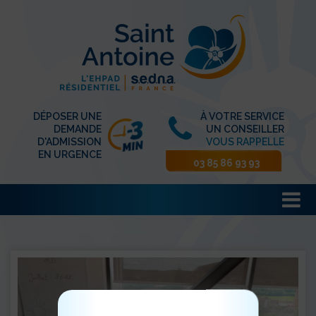
DÉPOSER UNE
À VOTRE SERVICE
DEMANDE
UN CONSEILLER
D'ADMISSION
VOUS RAPPELLE
EN URGENCE
03 85 86 93 93