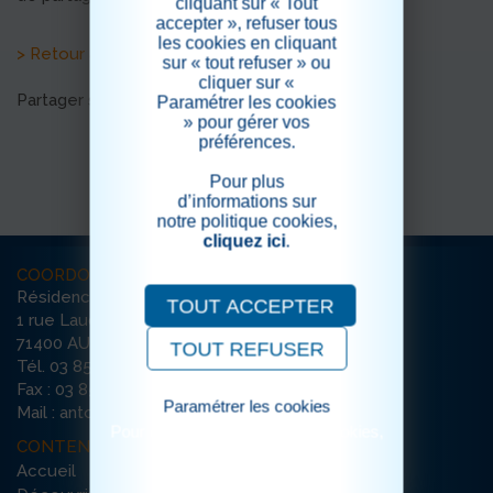
cliquant sur « Tout
accepter », refuser tous
les cookies en cliquant
> Retour aux actualités
sur « tout refuser » ou
cliquer sur «
Partager sur les réseaux sociaux
Paramétrer les cookies
» pour gérer vos
préférences.
Pour plus
d’informations sur
notre politique cookies,
cliquez ici
.
COORDONNÉES
Résidence Saint-Antoine
TOUT ACCEPTER
1 rue Lauchien Le Boucher
71400 AUTUN
TOUT REFUSER
Tél. 03 85 86 93 93
Fax : 03 85 86 93 94
Paramétrer les cookies
Mail : antoine-autun@ehpad-sedna.fr
Pour consulter notre politique cookies,
CONTENU DU SITE
cliquez ici
Accueil