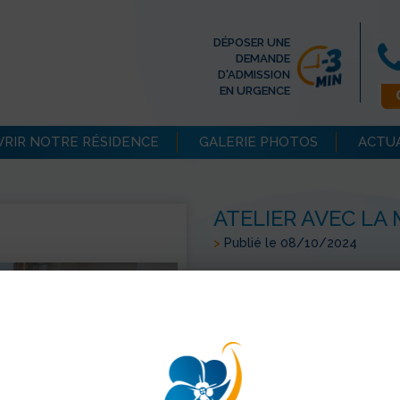
DÉPOSER UNE
DEMANDE
D'ADMISSION
EN URGENCE
RIR NOTRE RÉSIDENCE
GALERIE PHOTOS
ACTU
ATELIER AVEC LA
>
Publié le 08/10/2024
Petits et grands mettent la m
Noël. C'est l'occasion de s'en
> Retour aux actualités