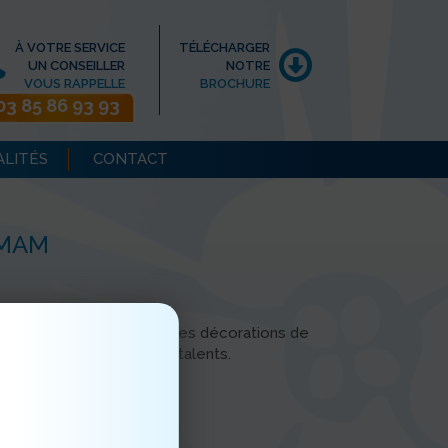
À VOTRE SERVICE
TÉLÉCHARGER
UN CONSEILLER
NOTRE
VOUS RAPPELLE
BROCHURE
03 85 86 93 93
ALITÉS
CONTACT
 MAM
ain à la pâte pour créer des décorations de
traider, de partager leurs talents.