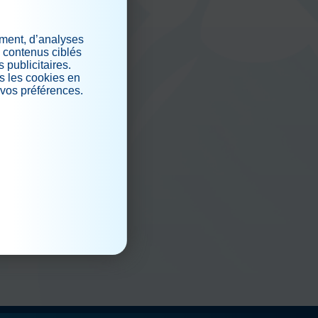
iaux
ement, d’analyses
s contenus ciblés
 publicitaires.
s les cookies en
 vos préférences.
.