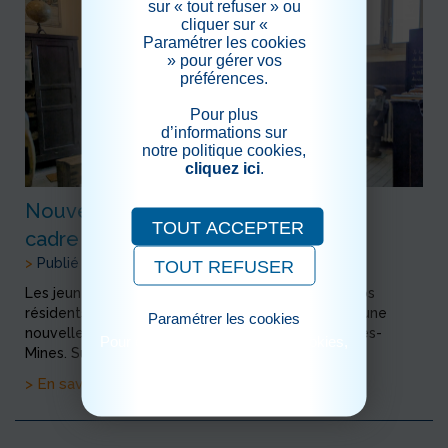
sur « tout refuser » ou
cliquer sur «
Paramétrer les cookies
» pour gérer vos
préférences.
Pour plus
d’informations sur
notre politique cookies,
cliquez ici
.
Nouvelle sortie avec l’EPIDE dans le
TOUT ACCEPTER
cadre de notre projet
>
Publié le 11/12/2025
TOUT REFUSER
Les jeunes de l’EPIDE, les résidents du domicile, nos
résidents ainsi que la responsable ont participé à une
Paramétrer les cookies
nouvelle sortie au Musée de l’École à Montceau-les-
Pour consulter notre politique cookies,
Mines. Sur place, chacun a pu...
cliquez ici
> En savoir plus