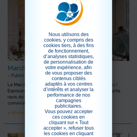
Nous utilisons des
cookies, y compris des
cookies tiers, à des fins
de fonctionnement,
d’analyses statistiques,
de personnalisation de
votre expérience, afin
Marché de Noël
de vous proposer des
>
Publié le 11/12/2025
contenus ciblés
adaptés à vos centres
Le Marché de Noël a rencontré un très beau succès !
d’intérêts et analyser la
Exposants, visiteurs, familles et résidents sont repartis
performance de nos
ravis de cette journée placée sous le signe de la
campagnes
convivialité et de la magie d...
publicitaires.
Vous pouvez accepter
> En savoir plus
ces cookies en
cliquant sur « Tout
accepter », refuser tous
les cookies en cliquant