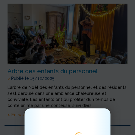
Arbre des enfants du personnel
>
Publié le 15/12/2025
L’arbre de Noël des enfants du personnel et des résidents
s’est déroulé dans une ambiance chaleureuse et
conviviale. Les enfants ont pu profiter d’un temps de
conte animé par une conteuse, suivi d&rs...
> En savoir plus