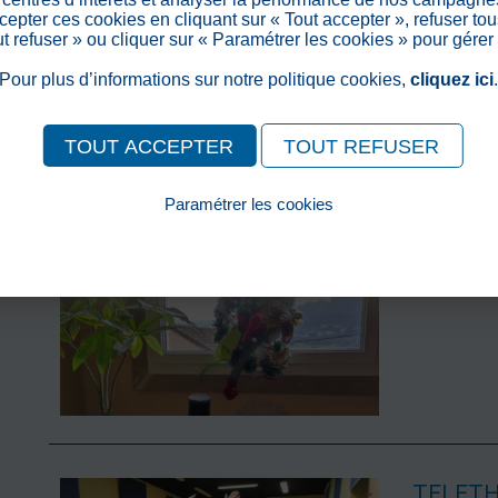
Les résiden
epter ces cookies en cliquant sur « Tout accepter », refuser tou
déco aux é
out refuser » ou cliquer sur « Paramétrer les cookies » pour gérer
> En savoir
Pour plus d’informations sur notre politique cookies,
cliquez ici
TOUT ACCEPTER
TOUT REFUSER
Paramétrer les cookies
Suite d
Pour consulter notre politique cookies, cliquez ici
>
Publié le
> En savoir
TELET