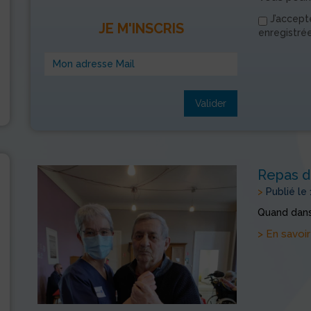
J’accept
JE M'INSCRIS
enregistré
Valider
Repas 
>
Publié le
Quand dan
> En savoir