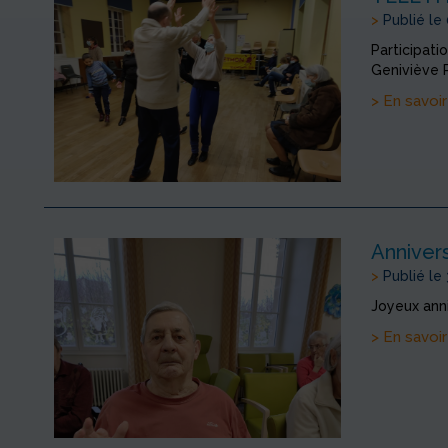
>
Publié le
Participati
Geniviève P
> En savoir
Anniver
>
Publié le
Joyeux anni
> En savoir