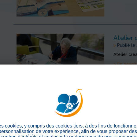
Atelier 
>
Publié le
Atelier cré
> En savoir
Installa
EHPAD
es cookies, y compris des cookies tiers, à des fins de fonctionn
 personnalisation de votre expérience, afin de vous proposer de
>
Publié le
centres d’intérêts et analyser la performance de nos campagnes