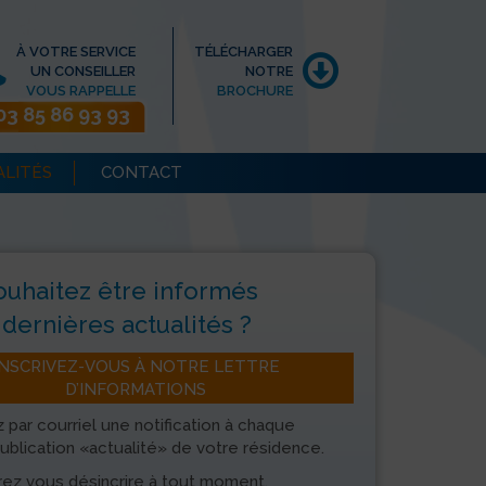
À VOTRE SERVICE
TÉLÉCHARGER
UN CONSEILLER
NOTRE
VOUS RAPPELLE
BROCHURE
03 85 86 93 93
ALITÉS
CONTACT
ouhaitez être informés
dernières actualités ?
INSCRIVEZ-VOUS À NOTRE LETTRE
D’INFORMATIONS
 par courriel une notification à chaque
ublication «actualité» de votre résidence.
ez vous désincrire à tout moment.