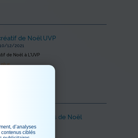
créatif de Noël UVP
 10/12/2021
atif de Noël à L'UVP
 plus
tion des décorations de Noël
ement, d’analyses
s contenus ciblés
 05/12/2021
 publicitaires.