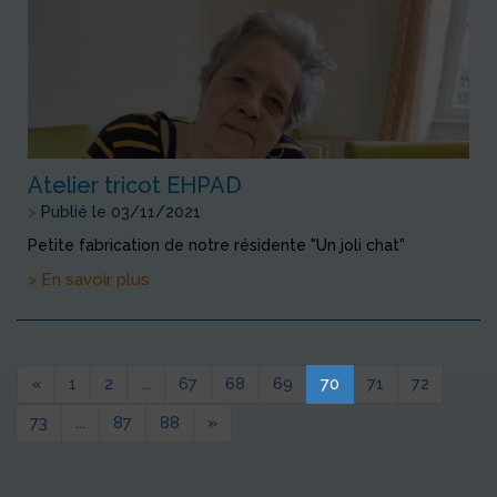
Atelier tricot EHPAD
>
Publié le 03/11/2021
Petite fabrication de notre résidente "Un joli chat"
> En savoir plus
«
1
2
...
67
68
69
70
71
72
73
...
87
88
»