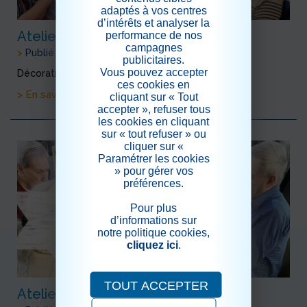
adaptés à vos centres
d’intérêts et analyser la
Atelier de Noël
performance de nos
campagnes
>
Publié le 29/11/2021
publicitaires.
Vous pouvez accepter
Décoration de panier en peinture pour noël
ces cookies en
> En savoir plus
cliquant sur « Tout
accepter », refuser tous
les cookies en cliquant
sur « tout refuser » ou
cliquer sur «
Paramétrer les cookies
» pour gérer vos
préférences.
Pour plus
d’informations sur
notre politique cookies,
cliquez ici
.
TOUT ACCEPTER
Atelier peinture UVP