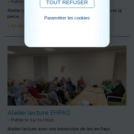
>
Publié le 25/11/2021
TOUT REFUSER
Atelier peinture, décoration d'un arbre afin de décorer la
pièce.
Paramétrer les cookies
Pour consulter notre politique cookies,
> En savoir plus
cliquez ici
Atelier lecture EHPAD
>
Publié le 24/11/2021
Atelier lecture avec nos bénévoles de lire en Pays